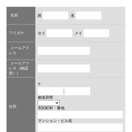
*
名前
姓
名
フリガナ
セイ
メイ
*
メールアド
レス
*
メールアド
レス（確認
用））
〒
-
都道府県
住所
市区町村・番地
マンション・ビル名